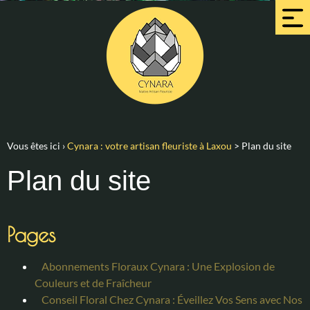
Vous êtes ici ›
Cynara : votre artisan fleuriste à Laxou
>
Plan du site
Plan du site
Pages
Abonnements Floraux Cynara : Une Explosion de
Couleurs et de Fraîcheur
Conseil Floral Chez Cynara : Éveillez Vos Sens avec Nos